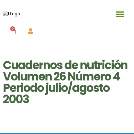
Publicaciones y materiales en venta
0
Cuadernos de nutrición
Volumen 26 Número 4
Periodo julio/agosto
2003