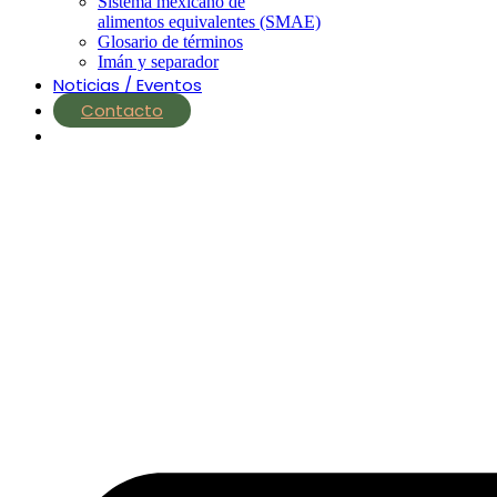
Sistema mexicano de
alimentos equivalentes (SMAE)
Glosario de términos
Imán y separador
Noticias / Eventos
Contacto
nutrial.ia