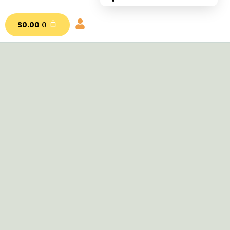
nutrial.ia
$
0.00
0