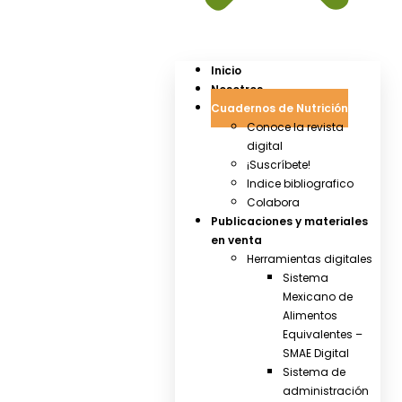
Inicio
Nosotros
Cuadernos de Nutrición
Conoce la revista
digital
¡Suscríbete!
Indice bibliografico
Colabora
Publicaciones y materiales
en venta
Herramientas digitales
Sistema
Mexicano de
Alimentos
Equivalentes –
SMAE Digital
Sistema de
administración