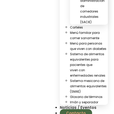
administración
de
comedores
industriales
(SACIE)
Carteles
Menú familiar para
comer sanamente
Menú para personas
que viven con diabetes
Sistema de alimentos
equivalentes para
pacientes que
viven con
enfermedades renales
Sistema mexicano de
alimentos equivalentes
(SMAE)
Glosario de términos
Imán y separador
Noticias / Eventos
Contacto