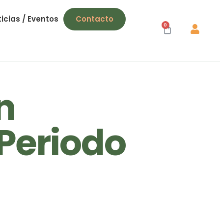
icias / Eventos
Contacto
0
n
Periodo