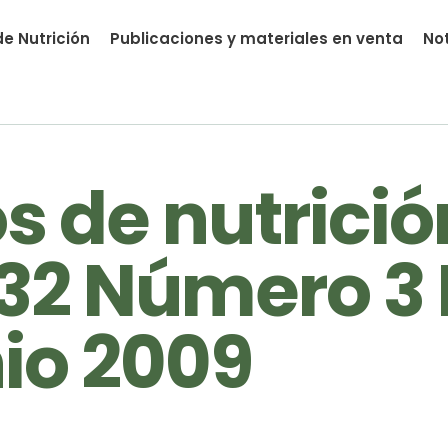
e Nutrición
Publicaciones y materiales en venta
Not
nutrial.ia
 de nutrició
32 Número 3 
io 2009