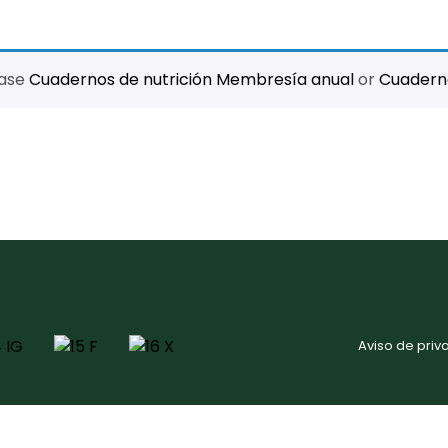
hase
Cuadernos de nutrición Membresía anual
or
Cuaderno
Aviso de priv