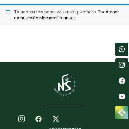
To access this page, you must purchase
Cuadernos
de nutrición Membresía anual
.