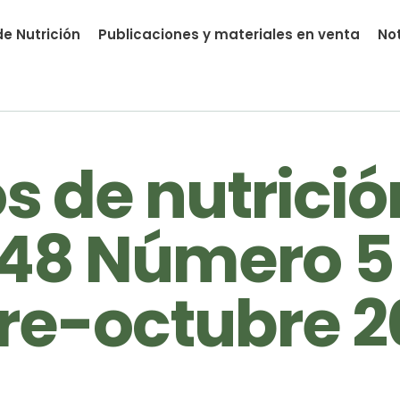
e Nutrición
Publicaciones y materiales en venta
Not
nutrial.ia
 de nutrició
48 Número 5 
re-octubre 2