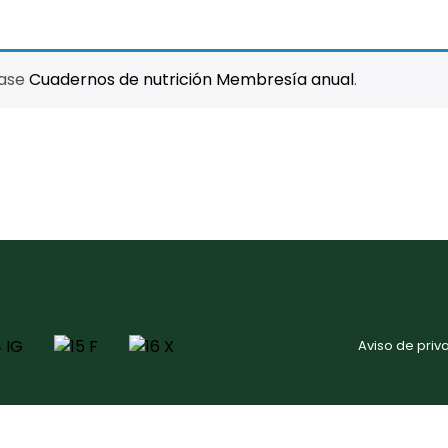
hase
Cuadernos de nutrición Membresía anual
.
Aviso de priv