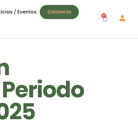
icias / Eventos
Contacto
0
n
Periodo
025