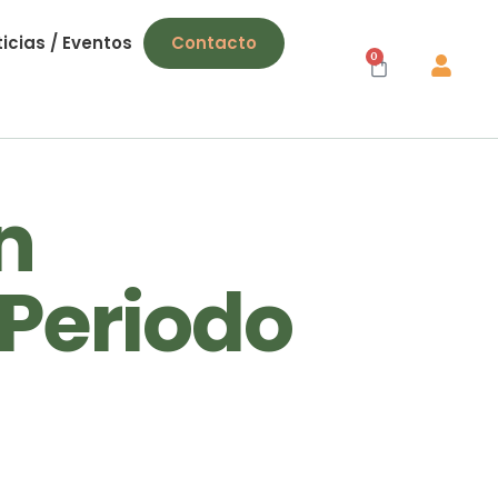
icias / Eventos
Contacto
0
n
Periodo