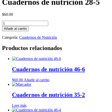
Cuadernos de nutrición 28-5
$
60.00
Cuadernos
de
Añadir al carrito
nutrición
28-
Categoría:
Cuadernos de Nutrición
5
cantidad
Productos relacionados
Cuadernos de nutrición 46-6
$
60.00
Añadir al carrito
Cuadernos de nutrición 35-2
Leer más