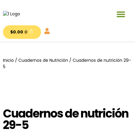
Publicaciones y materiales en venta
$
0.00
0
Inicio
/
Cuadernos de Nutrición
/ Cuadernos de nutrición 29-
5
Cuadernos de nutrición
29-5