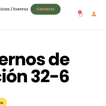
icias / Eventos
Contacto
0
ernos de
ción 32-6
to