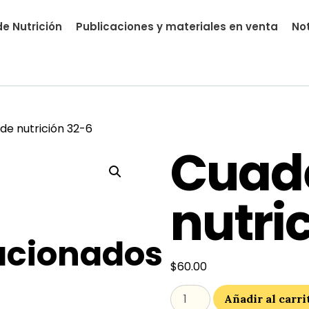
e Nutrición
Publicaciones y materiales en venta
Not
nutrial.ia
de nutrición 32-6
Cuad
nutri
acionados
$
60.00
Añadir al carri