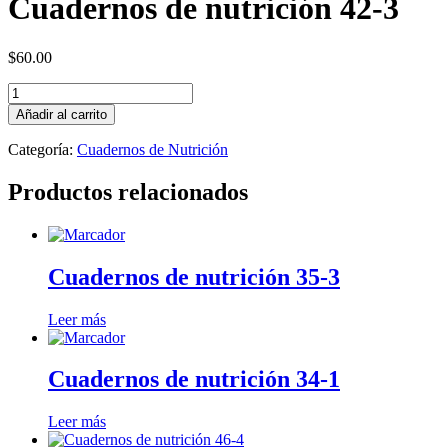
Cuadernos de nutrición 42-3
$
60.00
Cuadernos
de
Añadir al carrito
nutrición
42-
Categoría:
Cuadernos de Nutrición
3
cantidad
Productos relacionados
Cuadernos de nutrición 35-3
Leer más
Cuadernos de nutrición 34-1
Leer más