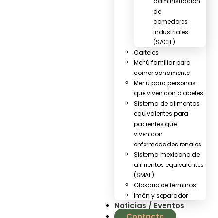
administración
de
comedores
industriales
(SACIE)
Carteles
Menú familiar para
comer sanamente
Menú para personas
que viven con diabetes
Sistema de alimentos
equivalentes para
pacientes que
viven con
enfermedades renales
Sistema mexicano de
alimentos equivalentes
(SMAE)
Glosario de términos
Imán y separador
Noticias / Eventos
Contacto