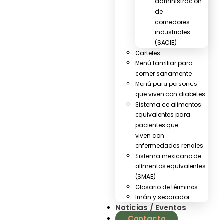
administración
de
comedores
industriales
(SACIE)
Carteles
Menú familiar para
comer sanamente
Menú para personas
que viven con diabetes
Sistema de alimentos
equivalentes para
pacientes que
viven con
enfermedades renales
Sistema mexicano de
alimentos equivalentes
(SMAE)
Glosario de términos
Imán y separador
Noticias / Eventos
Contacto