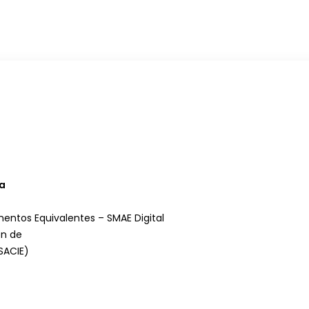
ta
entos Equivalentes – SMAE Digital
ón de
SACIE)