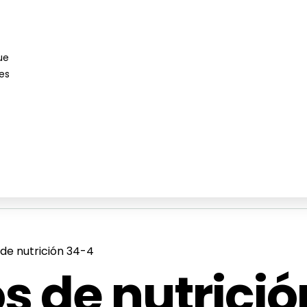
ue
es
)
de nutrición 34-4
 de nutrició