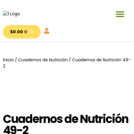
Publicaciones y materiales en venta
$
0.00
0
Inicio
/
Cuadernos de Nutrición
/ Cuadernos de Nutrición 49-
2
Cuadernos de Nutrición
49-2