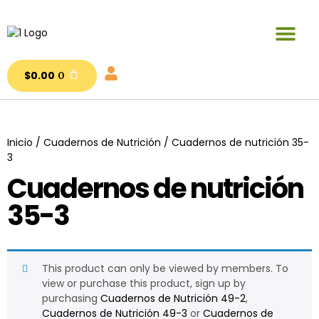
Publicaciones y materiales en venta
$
0.00
0
Inicio
/
Cuadernos de Nutrición
/ Cuadernos de nutrición 35-
3
Cuadernos de nutrición
35-3
This product can only be viewed by members. To
view or purchase this product, sign up by
purchasing
Cuadernos de Nutrición 49-2
,
Cuadernos de Nutrición 49-3
or
Cuadernos de