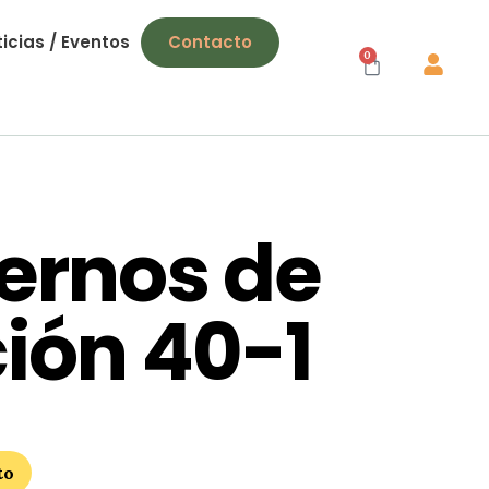
icias / Eventos
Contacto
0
ernos de
ción 40-1
to