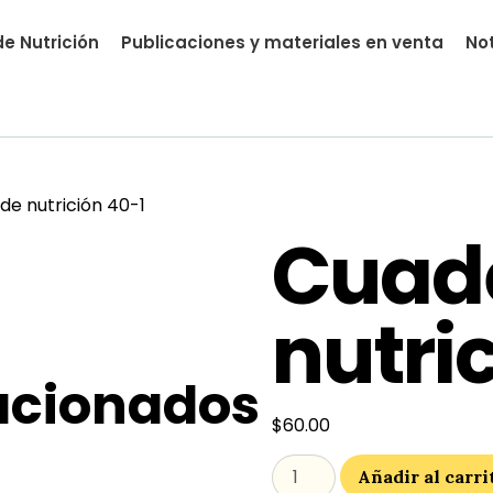
e Nutrición
Publicaciones y materiales en venta
Not
nutrial.ia
de nutrición 40-1
Cuad
nutri
acionados
$
60.00
Añadir al carri