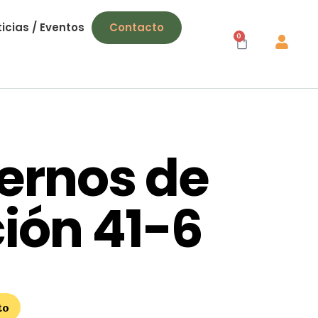
icias / Eventos
Contacto
0
ernos de
ción 41-6
to