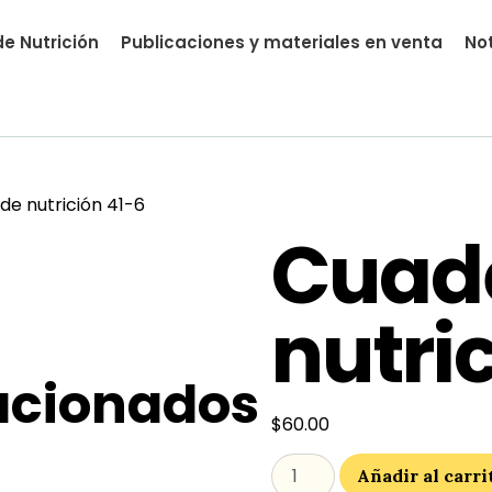
e Nutrición
Publicaciones y materiales en venta
Not
nutrial.ia
de nutrición 41-6
Cuad
nutri
acionados
$
60.00
Añadir al carri