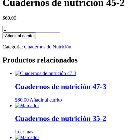
Cuadernos de nutrición 45-2
$
60.00
Cuadernos
de
Añadir al carrito
nutrición
45-
Categoría:
Cuadernos de Nutrición
2
cantidad
Productos relacionados
Cuadernos de nutrición 47-3
$
60.00
Añadir al carrito
Cuadernos de nutrición 35-2
Leer más