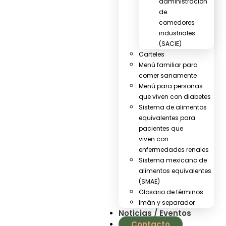
administración
de
comedores
industriales
(SACIE)
Carteles
Menú familiar para
comer sanamente
Menú para personas
que viven con diabetes
Sistema de alimentos
equivalentes para
pacientes que
viven con
enfermedades renales
Sistema mexicano de
alimentos equivalentes
(SMAE)
Glosario de términos
Imán y separador
Noticias / Eventos
Contacto