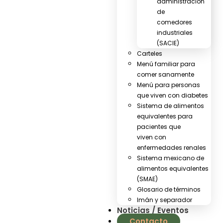
administración
de
comedores
industriales
(SACIE)
Carteles
Menú familiar para
comer sanamente
Menú para personas
que viven con diabetes
Sistema de alimentos
equivalentes para
pacientes que
viven con
enfermedades renales
Sistema mexicano de
alimentos equivalentes
(SMAE)
Glosario de términos
Imán y separador
Noticias / Eventos
Contacto