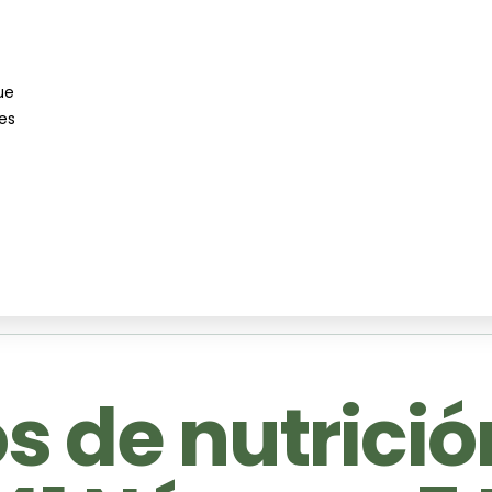
ue
es
)
 de nutrició