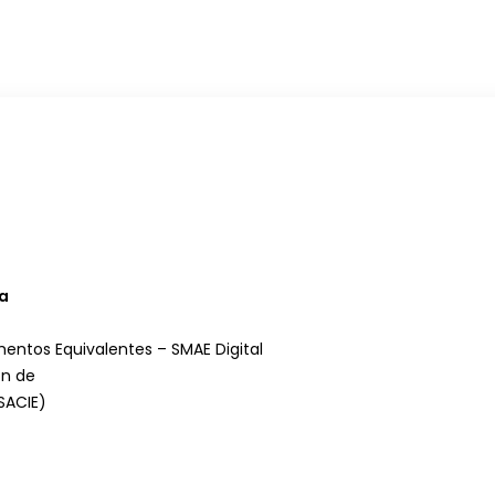
ta
entos Equivalentes – SMAE Digital
ón de
SACIE)