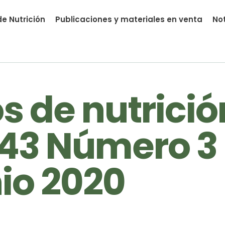
e Nutrición
Publicaciones y materiales en venta
Not
nutrial.ia
 de nutrició
43 Número 3 
io 2020