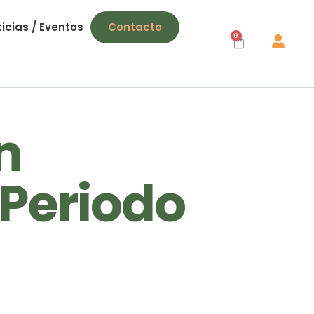
icias / Eventos
Contacto
0
n
Periodo